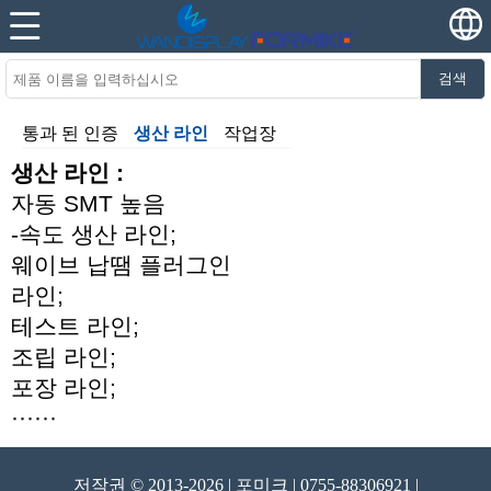
검색
통과 된 인증
생산 라인
작업장
생산 라인 :
자동 SMT 높음
-속도 생산 라인;
웨이브 납땜 플러그인
라인;
테스트 라인;
조립 라인;
포장 라인;
······
저작권 © 2013-2026 | 포미크 | 0755-88306921 |