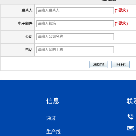
联系人
(* 要求 )
电子邮件
(* 要求 )
公司
电话
信息
联
通过
生产线