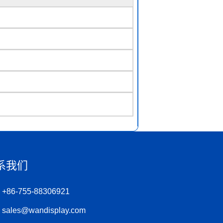
系我们
+86-755-88306921
sales@wandisplay.com