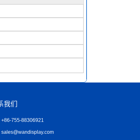
系我们
+86-755-88306921
sales@wandisplay.com