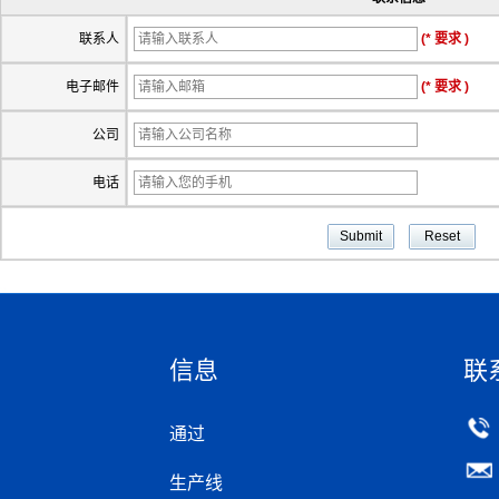
联系人
(* 要求 )
电子邮件
(* 要求 )
公司
电话
信息
联
通过
生产线