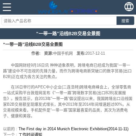
搜索
“一带一路”沿线B2B交易全景图
“一带一路”沿线B2B交易全景图
作者:
资源:
中国手机网
发布:
2017-12-11
中国网财经9月16日讯 种种迹象表明，跨境电商已经成为我国“一带一
路”建设中不可忽视的先锋力量，而作为跨境电商新突破口的数字贸易(出口
B2B)正在成为各方关注的焦点。
在16日举行的APEC中小企业(二连浩特)跨境电商峰会上，全球零售商
一站式采购平台敦煌网发布《“一带一路”跨境数字贸易(出口B2B)发展报
告》。报告显示，自2013年“一带一路”倡议提出以来，我国跨境出口沿线国
家B2B交易额呈现爆发式增长，其中2013年至2014年间增速超过80%。从
交易规模来看，手机配件是“一带一路”国家最喜爱的品类，其次为消费电
子、健康和美容。
以前的 :
The First day in 2014 Munich Electronic Exhibition(2014-11-11)
下一个 :
工作时间通知