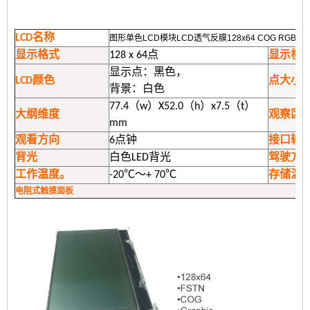
LCD名称
图形单色LCD模块LCD透气反膜128x64 COG RGB 1
显示格式
128 x 64点
显示模
显示点：黑色，
LCD颜色
点大小
背景：白色
77.4（w）X52.0（h）x7.5（t）
大纲维度
观察区
mm
观看方向
6点钟
接口输
背光
白色LED背光
驾驶方
工作温度。
-20℃〜+ 70℃
存储温
电阻式触摸面板