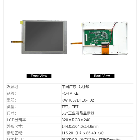
发源地：
中国广东（大陆）
FORMIKE
品牌
：
型号：
KWH057DF10-F02
类型：
TFT，TFT
尺寸：
5.7“工业液晶显示器
LCD分辨率：
320 x RGB x 240
外形尺寸：
144.0x104.6x14.6mm
活动区域：
115.20（H）x 86.40（V）
LCD接口：
数字RGB（6位/彩色）数据Tr
ansfer