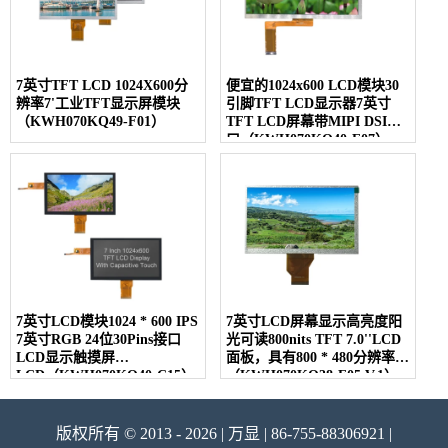
7英寸TFT LCD 1024X600分
便宜的1024x600 LCD模块30
辨率7'工业TFT显示屏模块
引脚TFT LCD显示器7英寸
（KWH070KQ49-F01）
TFT LCD屏幕带MIPI DSI接
口（KWH070KQ40-F07）
7英寸LCD模块1024 * 600 IPS
7英寸LCD屏幕显示高亮度阳
7英寸RGB 24位30Pins接口
光可读800nits TFT 7.0''LCD
LCD显示触摸屏
面板，具有800 * 480分辨率
LCD（KWH070KQ40-C15）
（KWH070KQ38-F05 V.1）
版权所有 © 2013 - 2026 | 万显 | 86-755-88306921 |