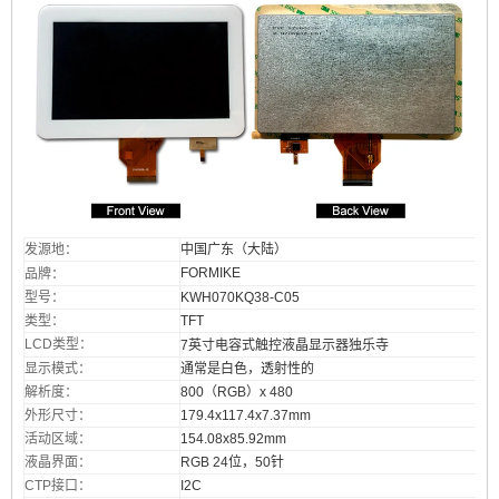
发源地：
中国广东（大陆）
FORMIKE
品牌
：
型号：
KWH070KQ38-C05
类型：
TFT
LCD类型：
7英寸电容式触控液晶显示器
独乐寺
显示模式：
通常是白色，透射性的
解析度：
800（RGB）x 480
外形尺寸：
179.4x117.4x7.37mm
活动区域：
154.08x85.92mm
液晶界面：
RGB 24位，50针
CTP接口：
I2C