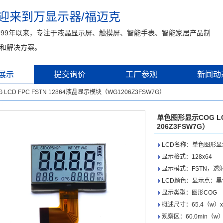
迎来到万显示器/福迈克
999年以来，专注于液晶显示屏、触摸屏、智能手表、智能家居产品制
和解决方案。
展示
提交询价
工厂参观
新闻动
LCD FPC FSTN 12864液晶显示模块（WG1206Z3FSW7G）
单色图形显示COG LC
206Z3FSW7G）
LCD名称：单色图形显示C
显示格式：128x64
显示模式：FSTN，透
LCD颜色：显示点：黑
显示类型：图形COG
概述尺寸：65.4（w）x40
观察区：60.0min（w）