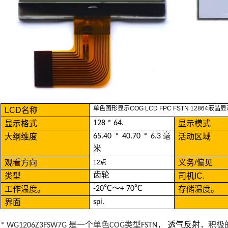
单色图形显示COG LCD FPC FSTN 12864液晶
LCD名称
显示格式
128 * 64.
显示模式
大纲维度
65.40 * 40.70 * 6.3毫
活动区域
米
观看方向
义务/偏见
12点
类型
齿轮
司机IC.
工作温度。
-20℃〜+ 70℃
存储温度。
界面
spi.
* WG1206Z3FSW7G
是一个单色COG类型FSTN，
透气反射
，积极