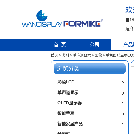
欢
自1
造商
首 页
公司
产品
首页
>
类别
>
单声道显示
>
图像
>
单色图形显示COG 
浏览分类
彩色LCD
单声道显示
OLED显示器
智能手表
智能家居产品