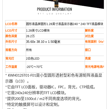
LCD名称
圆形液晶屏圆形1.28英寸液晶显示器240 * 240 TFT液晶模块
LCD尺寸
1.28英寸LCD模块
解析度
颜色深度
26.2万
对比度
35.60x 38.10 x 1.50毫米
外形尺寸
有效面积（HxV 
观看方向
所有
接口
背光灯
2白色LED
亮度
工作温度
-20℃〜70℃
背光电源电流/电压
* KWH012ST01-F01是小型圆形透射型彩色有源矩阵液晶显
示器（LCD）。
*它由TFT LCD面板，驱动器IC，FPC，背光，CTP组成。
*它是240x240分辨率的TFT LCD模块。
*提供200至1500cd / m2不同亮度选项的背光。
*特定的触摸屏可以设计和定制。