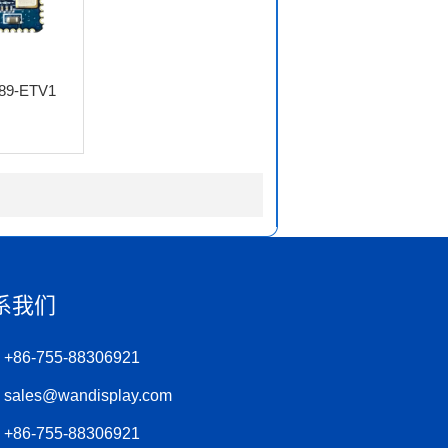
89-ETV1
系我们
+86-755-88306921
sales@wandisplay.com
+86-755-88306921