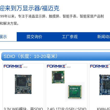
迎来到万显示器/福迈克
999年以来，专注于液晶显示屏、触摸屏、智能手表、智能家居产品制
和解决方案。
展示
提交询价
工厂参观
新闻动
SDIO（长度：10-20毫米）
3.3V WiFi模块，带SDIO
2.4G 1T1R GSPI / SDIO
KWH-87