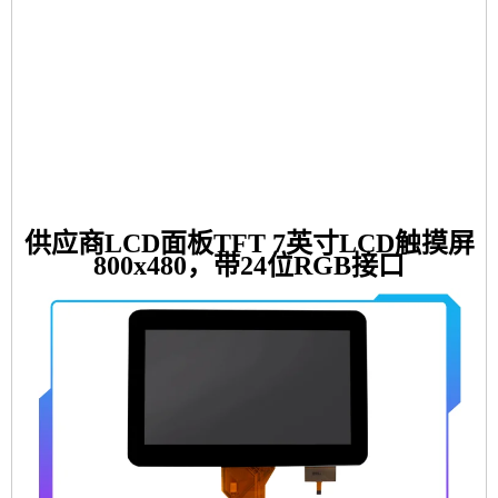
供应商LCD面板TFT 7英寸LCD触摸屏
800x480，带24位RGB接口