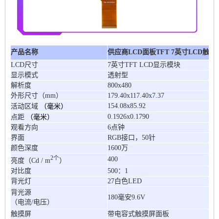
产品名称
供应商LCD面板TFT 7英寸LCD触摸屏
LCD尺寸
7英寸TFT LCD显示模块
显示模式
透射型
解析度
800x480
外形尺寸（mm）
179.40x117.40x7.37
（毫米）
154.08x85.92
活动区域
（毫米）
0.1926x0.1790
点距
观看方向
6点钟
界面
RGB接口，50针
颜色深度
1600万
2个
400
亮度（Cd / m
）
对比度
500：1
背光灯
27白色LED
背光源
180毫安9.6V
（电流/电压）
触摸屏
带电容式触摸屏面板