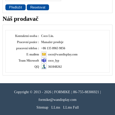
Předložit
Resetovat
Náš prodavač
Kontaktní osoba :
Coco Liu.
Pracovní pozice :
Manažer prodeje
pracovní telefon :
+86 135 0965 9856
E-mailem
coco@wandisplay.com
Team Microsoft
coco_lyp
QQ
361048262
Copyright © 2013 - 2026 | FORMIKE | 86-755-88306921 |
formike@wandisplay.com
Sitemap
LLms
LLms Full