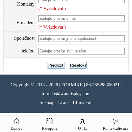
Kontakty
(* Vyžadovat )
E-mailem
(* Vyžadovat )
Společnost
telefon
Copyright © 2013 - 2026 | FORMIKE | 86-755-88306921 |
formike@wandisplay.com
Sitemap
LLms
LLms Full
Domov
Kategorie
O nás
Kontaktujte nás