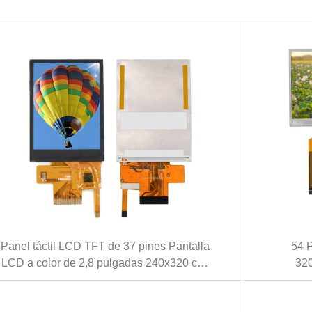
Panel táctil LCD TFT de 37 pines Pantalla
54 
LCD a color de 2,8 pulgadas 240x320 con
32
interfaz MCU (KWH028Q47-C01)
pulga