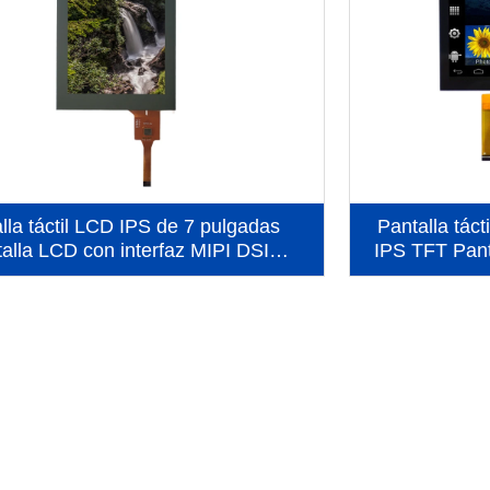
lla táctil LCD IPS de 7 pulgadas
Pantalla táct
alla LCD con interfaz MIPI DSI
IPS TFT Pant
ical de 720x1280 (KWH070KQ48-
interfaz L
C01)