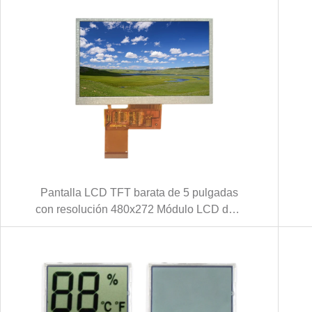
Pantalla LCD TFT barata de 5 pulgadas
con resolución 480x272 Módulo LCD de 5
'' (KWH050ST18-F04 V.1)