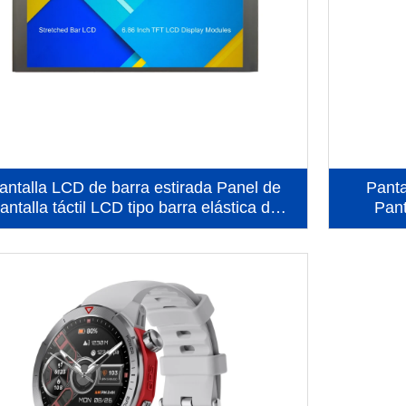
antalla LCD de barra estirada Panel de
Panta
antalla táctil LCD tipo barra elástica de
Pant
6,86 pulgadas 480x1280
vert
(KWH0686ST01-C01)