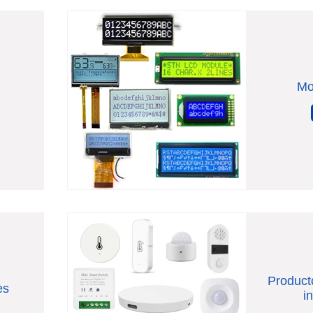
Mo
Product
es
i