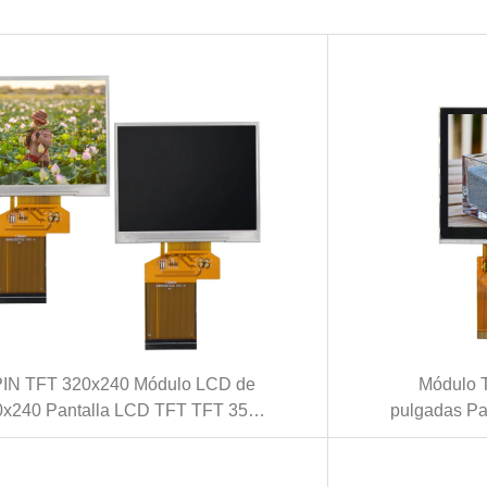
PIN TFT 320x240 Módulo LCD de
Módulo T
0x240 Pantalla LCD TFT TFT 35
pulgadas Pa
das Panel LCD IPS (KWH035ST50-
pantalla tác
F01)