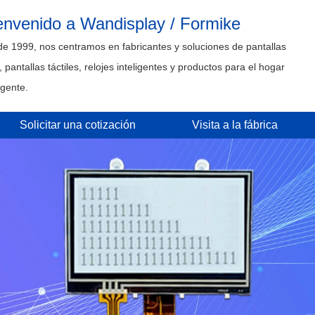
envenido a Wandisplay / Formike
e 1999, nos centramos en fabricantes y soluciones de pantallas
 pantallas táctiles, relojes inteligentes y productos para el hogar
igente.
Solicitar una cotización
Visita a la fábrica