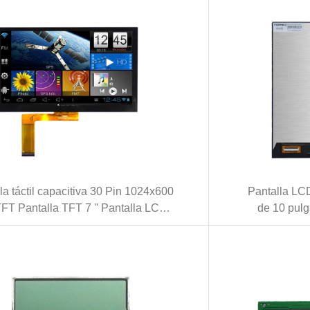
la táctil capacitiva 30 Pin 1024x600
Pantalla LCD
FT Pantalla TFT 7 '' Pantalla LCD
de 10 pul
nterfaz LVDS I2C (KWH070KQC40-
Pantalla
C09)
(K