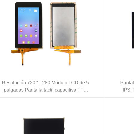
Resolución 720 * 1280 Módulo LCD de 5
Pantal
pulgadas Pantalla táctil capacitiva TFT
IPS T
LCD de 5,0 pulgadas con interfaz MIPI
de i
(KWH050ST26-S01)