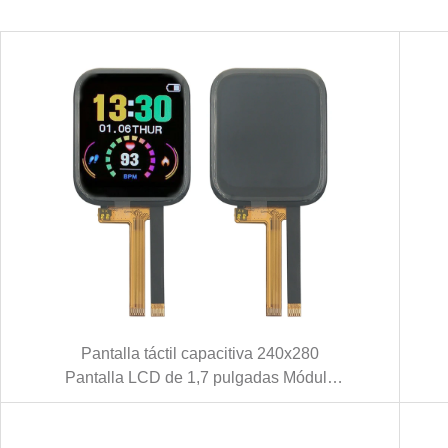
Pantalla táctil capacitiva 240x280
Pantalla LCD de 1,7 pulgadas Módulo
LCD TFT para reloj inteligente
(KWH017ST01-C01)