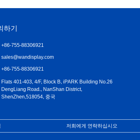
의하기
+86-755-88306921
sales@wandisplay.com
+86-755-88306921
Flats 401-403, 4/F, Block B, iPARK Building No.26
DengLiang Road., NanShan District,
ShenZhen,518054, 중국
맵
저희에게 연락하십시오