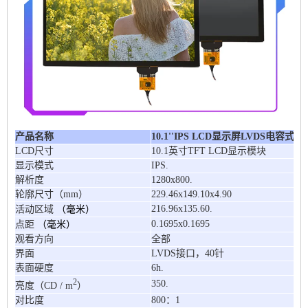
产品名称
10.1''IPS LCD显示屏LVDS电容式触
LCD尺寸
10.1英寸TFT LCD显示模块
显示模式
IPS.
解析度
1280x800.
轮廓尺寸（mm）
229.46x149.10x4.90
（毫米）
216.96x135.60.
活动区域
（毫米）
0.1695x0.1695
点距
观看方向
全部
界面
LVDS接口，40针
表面硬度
6h.
2
350.
亮度（CD / m
）
对比度
800：1