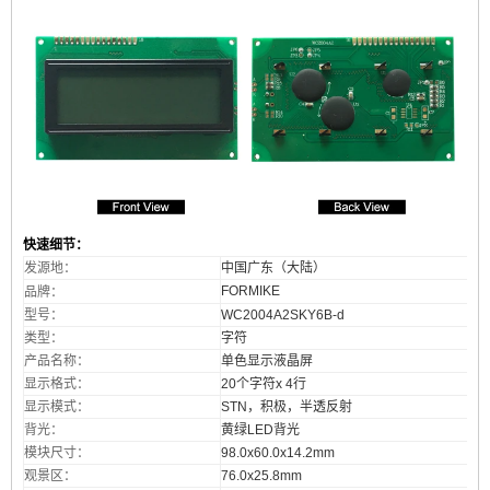
快速细节：
发源地：
中国广东（大陆）
FORMIKE
品牌
：
型号：
WC2004A2SKY6B-d
类型：
字符
产品名称：
单色显示液晶屏
显示格式：
20个字符x 4行
显示模式：
STN，积极，半透反射
背光：
黄绿LED背光
模块尺寸：
98.0x60.0x14.2mm
观景区：
76.0x25.8mm