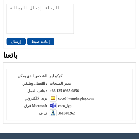
إعادة ضبط
إرسال
بائعنا
كوكو ليو
الشخص الذي يمكن
مدير المبيعات
الاتصال به :
مسمى وظيفي :
+86 135 0965 9856
هاتف العمل :
coco@wandisplay.com
بريد الالكتروني
coco_lyp
فرق Microsoft
361048262
ف ف