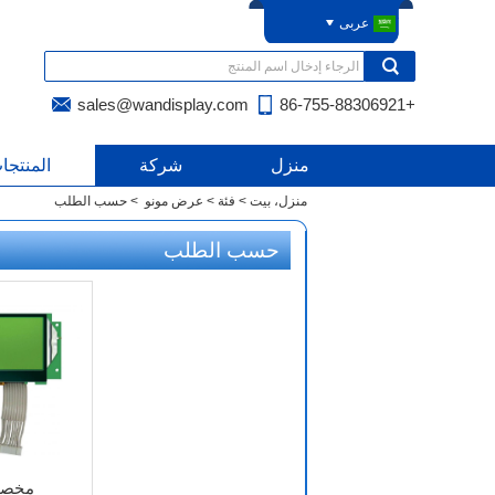
عربى
sales@wandisplay.com
+86-755-88306921
منزل
شركة
المنتجا
منزل، بيت
>
فئة
>
عرض مونو
>
حسب الطلب
حسب الطلب
مخصص