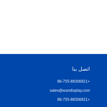
اتصل بنا
+86-755-88306921
sales@wandisplay.com
+86-755-88306921