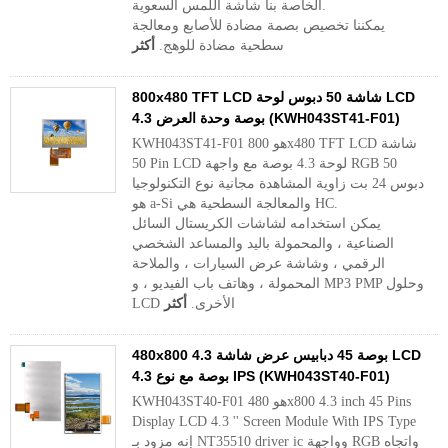
الخاصة بنا شاشة اللمس السعوية.
يمكننا تخصيص بصمة مضادة للأصابع ومعالجة
سطحية مضادة للوهج.
أكثر
800x480 TFT LCD شاشة 50 دبوس لوحة LCD
4.3 بوصة وحدة العرض (KWH043ST41-F01)
KWH043ST41-F01 هو 800x480 TFT LCD شاشة
50 Pin LCD لوحة 4.3 بوصة مع واجهة RGB 50
دبوس 24 بت زاوية المشاهدة مجانية نوع التكنولوجيا
هو a-Si والمعالجة السطحية هي HC.
يمكن استخدامه لشاشات الكريستال السائل
الصناعية ، والمحمولة باليد والمساعد الشخصي
الرقمي ، وشاشة عرض السيارات ، والملاحة
المحمولة ، وهاتف باب الفيديو ، و MP3 PMP وحلول
LCD الأخرى.
أكثر
480x800 4.3 بوصة 45 دبابيس عرض شاشة LCD
4.3 بوصة مع نوع IPS (KWH043ST40-F01)
KWH043ST40-F01 هو 480x800 4.3 inch 45 Pins
Display LCD 4.3 '' Screen Module With IPS Type
إنه مزود بـ NT35510 driver ic وواجهة RGB واتجاه