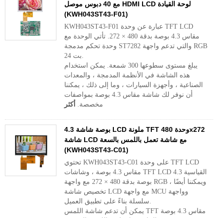
مع 40 دبوس موصل HDMI LCD لوحة القيادة
(KWH043ST43-F01)
KWH043ST43-F01 عبارة عن وحدة TFT LCD
مقاس 4.3 بوصة بدقة 480 × 272. تأتي الوحدة مع
وحدة تحكم مدمجة ST7282 والتي تدعم واجهة RGB
24 بت.
يبلغ مستوى سطوعها 300 شمعة. يمكن استخدام
هذه الشاشة في الأنظمة المدمجة ، والمعدات
الصناعية ، وأجهزة السيارات ، وما إلى ذلك ، يمكننا
أن نوفر لك شاشة مقاس 4.3 بوصة بمواصفات
مخصصة.
أكثر
4.3 بوصة شاشة LCD ملونة TFT وحدة 480x272
شاشة LCD مع شاشة تعمل باللمس بالسعة
(KWH043ST43-C01)
تحتوي KWH043ST43-C01 على وحدة TFT LCD
مقاس 4.3 بوصة ، وشاشات TFT LCD القياسية 4.3
بوصة بدقة 480 × 272 مع واجهة RGB ، ويمكننا أيضًا
تخصيص شاشة LCD مع واجهة MCU وواجهة
سلسلة بناءً على تطبيق العميل.
يمكن أن تدعم شاشة اللمس TFT مقاس 4.3 بوصة