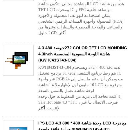
المشاهدة مجاني. تتكون شاشة LCD هذه من شاشة
TFT LCD ومحرك IC و FPC وإضاءة خلفية .
يمكن استخدامه للهواتف المحمولة والأجهزة
المحمولة وأجهزة المساعد الرقمي الشخصي (PDA)
والصناعي والملاحة المحمولة والسيارات وغيرها من
أكثر
حلول LCD.
4.3 بوصة 480x272 COLOR TFT LCD MONDING
4.3inch شاشة اللوحة السعودية المخصصة
(KWH043ST43-C04)
KWH043ST43-C04 لديه دقة 480 × 272 ويستخدم
برنامج تشغيل ST7282.يتم ربط برنامج التشغيل IC
عبر واجهة RGB 24 بت ويمكن أن يدعم ما يصل إلى
16 مليون لون لإظهاره.4.3 "شاشة LCD متوفرة مع
لوحة شاشة تعمل باللمس بالسعة.
إذا كنت بحاجة إلى مزيد من المعلومات حول وحدة
Sale Hot Sale 4.3 "TFT ، فيرجى الاتصال بنا عبر
الإنترنت.
أكثر
IPS LCD 4.3 800 * 480 وحدة شاشة LCD مع درجة
حرارة فائقة واسعة (KWH043ST42-F01)