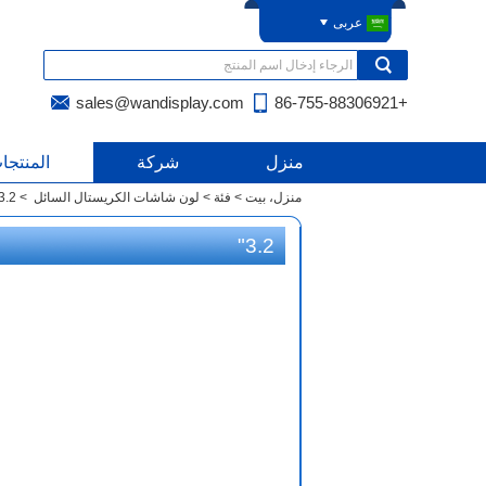
عربى
sales@wandisplay.com
+86-755-88306921
منزل
شركة
المنتجا
منزل، بيت
>
فئة
>
لون شاشات الكريستال السائل
>
3.2"
3.2"