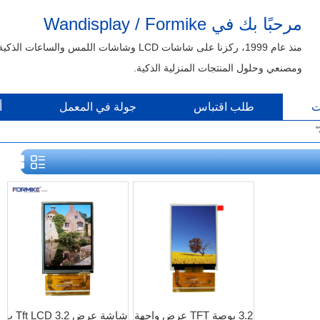
مرحبًا بك في Wandisplay / Formike
منذ عام 1999، ركزنا على شاشات LCD وشاشات اللمس والساعات الذكية
ومصنعي وحلول المنتجات المنزلية الذكية.
ت
طلب اقتباس
جولة في المعمل
أ
3.2 بوصة TFT عرض واجهة
شاشة عرض Tft LCD 3.2 ب