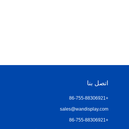
اتصل بنا
+86-755-88306921
sales@wandisplay.com
+86-755-88306921