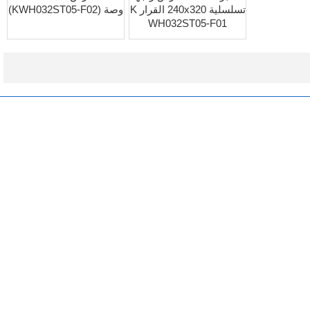
تسلسلية 240x320 القرار K
وصة (KWH032ST05-F02)
WH032ST05-F01