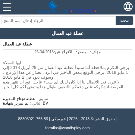
يبحث
عطلة عيد العمال
عطلة عيد العمال
مؤلف:
مصدر:
الافراج عن:
2018-04-26
ايها العملاء:
يرجى التكرم بملاحظة أننا سنبدأ عطلة عيد العمال من 29 أبريل 2018 إلى
1 مايو 2018. يرجى التوقع ببعض التأخير في الرد ، نعتذر عن هذا الإزعاج ،
وسوف نعود في 2 مايو 2018.
لا تتردد في الاتصال بنا إذا كان لديك أي شيء عاجل. نود أن ننتهز هذه
الفرصة لنشكركم على دعمكم اللطيف طوال هذا ونتمنى لكم كل الخير.
سابق :
عطلة تجتاح المقبرة
تم تمرير شهادة BV
التالي :
حقوق النشر © 2013 - 2026 | فورميكي | 86-755-88306921 |
formike@wandisplay.com