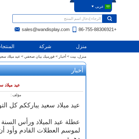
عربى
sales@wandisplay.com
+86-755-88306921
منزل
شركة
المنتجا
منزل، بيت
>
أخبار
>
فورميك بيان صحفي
>
عيد ميلاد سعيد 
أخبار
عيد ميلاد سعي
مؤلف :
عيد ميلاد سعيد يبارككم كل التوفيق 
عطلة عيد الميلاد ورأس السنة ا
لموسم العطلات القادم وأود أن
دهرة.