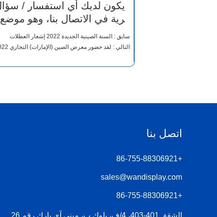
يكون لديك أي استفسار / سؤال ح
رية في الاتصال بنا، وهو موضع 
سابق :
السنة الصينية الجديدة 2022 إشعار العطلات
التالي :
لقد حضور معرض الصين (الإمارات) التجاري 2022
اتصل بنا
+86-755-88306921
sales@wandisplay.com
+86-755-88306921
الشقق 401-403، 4/ف، بلوك ب، مبنى آي بارك رقم 26