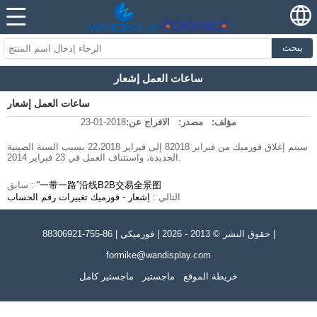
يبحث
ساعات العمل إشعار
ساعات العمل إشعار
مؤلف:
مصدر:
الافراج عن:
2018-01-23
سيتم إغلاق فورميك من فبراير 82018 إلى فبراير 22،2018 بسبب السنة الصينية
الجديدة، واستئناف العمل في 23 فبراير 2014.
“一带一路”沿线B2B交易全景图
سابق :
التالي :
إشعار - فورميك تغييرات رقم الحساب
حقوق النشر © 2013 - 2026 | فورميكي | 86-755-88306921 |
formike@wandisplay.com
خريطة الموقع
ماجستير
ماجستير كامل