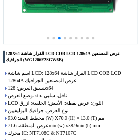
128X64 القرار شاشة LCD COB LCD 12864A عرض المصنعين
الجرافيك (WG1206F2SGW6B)
اسم شاشة LCD: 128x64 القرار شاشة LCD COB LCD
12864A عرض المصنعين الجرافيك
تنسيق العرض: 128x64
وضع العرض: stn، ناقل، سلبي
LCD اللون: عرض نقطة:: الأبيض؛ الخلفية: ازرق
نوع العرض: جرافيك البوليفيين
مخطط البعد: 93.0 (W) X70.0 (H) × 13.0 (T) مم
عرض المنطقة: 71.6min (w) x38.9min (h) mm
محرك IC: NT7108C & NT7107C