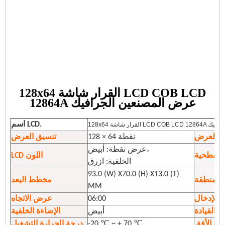
128x64 القرار شاشة LCD COB LCD
12864A عرض المصنعين الجرافيك
اسم LCD.
مصنعين الجرافيك
 العرض
128 × 64 نقطة
تنسيق العرض
عرض نقطة: أبيض،
 السطحية
LCD اللون
الخلفية: ازرق
93.0 (W) X70.0 (H) X13.0 (T)
المنطقة
مخطط البعد
MM
ت الإدخال
06:00
عرض الاتجاه
 القيادة
أبيض
الإضاءة الخلفية
-20 ℃ ~ + 70 ℃
درجة الحرارة التشغيل.