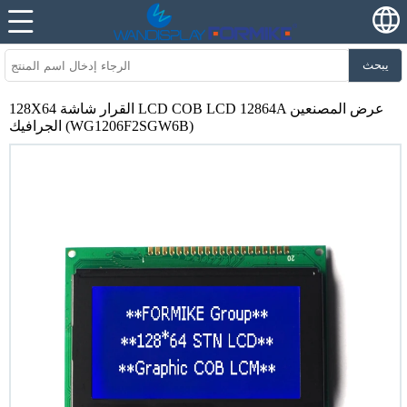
يبحث
128X64 القرار شاشة LCD COB LCD 12864A عرض المصنعين
الجرافيك (WG1206F2SGW6B)