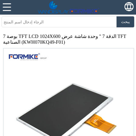
يبحث
7 بوصة TFT LCD 1024X600 الدقة 7 '' وحدة شاشة عرض TFT
الصناعية (KWH070KQ49-F01)