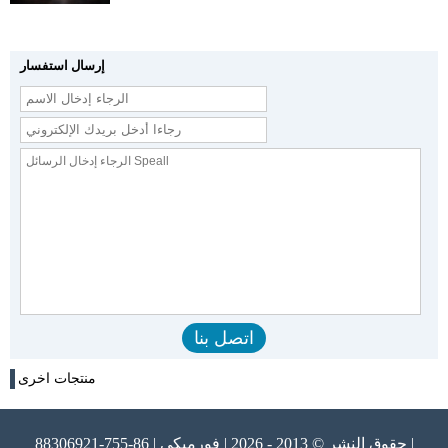
إرسال استفسار
منتجات اخرى
حقوق النشر © 2013 - 2026 | فورميكي | 86-755-88306921 |