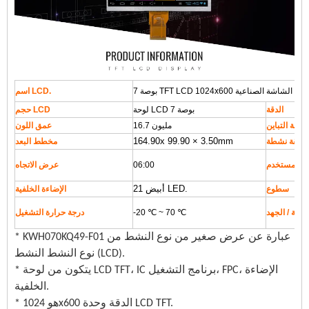
اسم LCD.
الدقة
لوحة LCD 7 بوصة
حجم LCD
نسبة التباين
16.7 مليون
عمق اللون
164.90x 99.90 × 3.50mm
مخطط البعد
ه المستخدم
06:00
عرض الاتجاه
21 أبيض LED.
سطوع
الإضاءة الخلفية
حالية / الجهد
-20 ℃ ~ 70 ℃
درجة حرارة التشغيل
* KWH070KQ49-F01 عبارة عن عرض صغير من نوع النشط من
نوع النشط النشط (LCD).
* يتكون من لوحة LCD TFT، IC برنامج التشغيل، FPC، الإضاءة
الخلفية.
* هو 1024x600 الدقة وحدة LCD TFT.