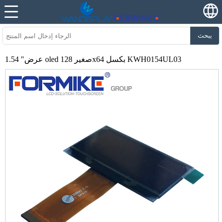
يبحث
1.54 "عرض oled صغير 128x64 بكسل KWH0154UL03