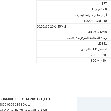
TFT
2.8 "عرض tft
أبيض عادي ، ترانسفيسيف
240 (RGB) x 320
50.00x69.20x
2.4
5MM
43.2x57.6mm
وحدة المعالجة المركزية 8/16 بت
ILI9341
4 أبيض LED بالتوازي
-20 ~ + 70C
-30 ~ + 80C
FORMIKE ELECTRONIC CO.,LTD
أمن:
+86 135 0965 9856
الشخص الذي يمكن الاتصال به:
كوكو ليو