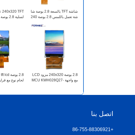
شاشة TFT بالسعة 2.8 بوصة شا
FT
شة تعمل باللمس 2.8 بوصة 240
x320 IPS وحدة LCD (KWH02
8Q34-C01)
باللمس (KWH028Q29-F02)
2.8 بوصة 240x320 مزود LCD
مع واجهة MCU KWH028Q27-
H028Q28-F01)
F01
اتصل بنا
+86-755-88306921