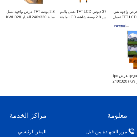
240x320 T عرض واجهة تس
37 دبوس TFT LCD تعمل باللم
2.8 بوصة TFT عرض واجهة تسل
لسلية 2.8 بوصة TFT LCD تعمل
س 2.8 بوصة شاشة LCD ملونة
سلية 240x320 القرار KWH028
باللمس ili9341 TFT لوحة تعمل
240x320 مع واجهة MCU (KW
Q29-F01
H028Q47-C01)
2.8 بوصة qvga tft lcd عرض fpc
لحام نوع مع قرار 240x320 (KW
معلومة
مراكز الخدمة
مرر الشهادة من قبل
المقر الرئيسي