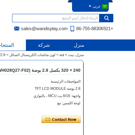
عربى
sales@wandisplay.com
+86-755-88306921
منزل
شركة
المنتجا
منزل، بيت
>
فئة
>
لون شاشات الكريستال السائل
>
2.8"
240 × 320 بكسل 2.8 بوصة (KWH028Q27-F02)
المواصفات الرئيسية
2.8 بوصة TFT LCD MODULE
واجهة: 8/16 بت MCU ، بالتوازي
لوحة اللمس: مع