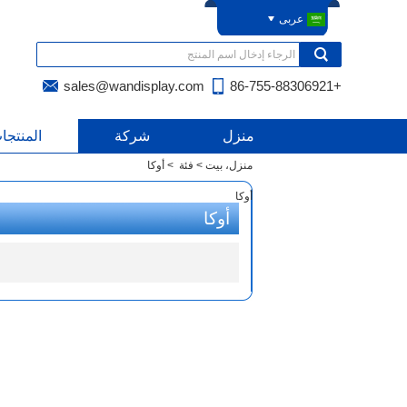
عربى
sales@wandisplay.com
+86-755-88306921
منزل
شركة
المنتجا
منزل، بيت
>
فئة
>
أوكا
أوكا
أوكا