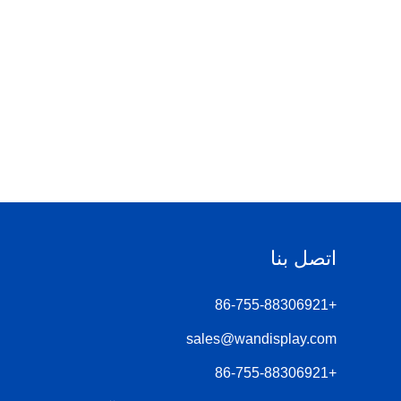
اتصل بنا
+86-755-88306921
sales@wandisplay.com
+86-755-88306921