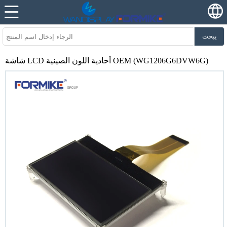
يبحث
شاشة LCD أحادية اللون الصينية OEM (WG1206G6DVW6G)