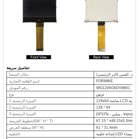
تفاصيل سريعة:
دونغ ، الصين (البر الرئيسي)
مكان المنشأ:
FORMIKE
:
اسم العلامة التجارية
WG1206G6DVW6G
رقم الموديل:
ترس
نوع:
شاشة LCD الرسومية
الميزة الرئيسية 1:
128 * 64
الميزة الرئيسية 2:
الميزة الرئيسية 3:
 ، سلبي ، transmissiv
67.15 * x48.15x5.3mm
:
(W * H * T)
الخطوط العريضة
61 * 31.4mm
منطقة العرض (W * H):
إضاءة خلفية LED بيضاء
الخلفية: