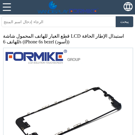
يبحث
قطع الغيار للهاتف المحمول شاشة LCD استبدال الإطار الحافة
للهاتف 6s (iPhone 6s bezel (أسود))