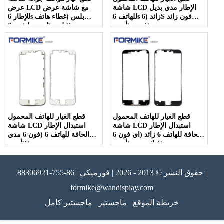
شاشة LCD الإطار مدي بديل
عرض LCD مع شاشة عرض
للهاتف 6s زائد (6S فون زائد
للإطار 6s بلس (غطاء هاتف
مدي (أبيض))
ايفون 6s بلس (اسود))
قطع الغيار للهاتف المحمول
قطع الغيار للهاتف المحمول
شاشة LCD استبدال الإطار
شاشة LCD استبدال الإطار
الحافة للهاتف 6 زائد (اي فون 6
الحافة للهاتف 6 (فون 6 مدي
زائد مدي (أسود))
(أبيض))
حقوق النشر © 2013 - 2026 | فورميكي | 86-755-88306921 |
formike@wandisplay.com
خريطة الموقع
ماجستير
ماجستير كامل