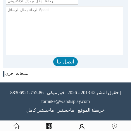
منتجات اخرى
حقوق النشر © 2013 - 2026 | فورميكي | 86-755-88306921 |
formike@wandisplay.com
خريطة الموقع
ماجستير
ماجستير كامل