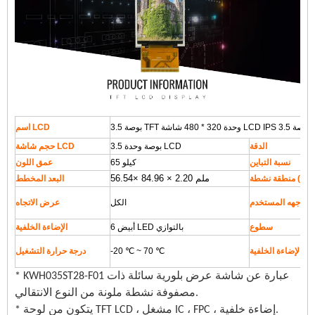
اسم LCD
الدقة
3.5 بوصة وحدة LCD
حجم شاشة LCD
نسبة التباين
65 كيلو
عمق اللون
× 84.96 × 2.20 ملم
.54
56
البعد المخطط
واجهه المستخدم
الكل
عرض الاتجاه
سطوع
6 أبيض LED بالتوازي
الإضاءة الخلفية
مداد الإضاءة الخلفية
-20 ℃ ~ 70 ℃
درجة حرارة التشغيل
* KWH035ST28-F01 عبارة عن شاشة عرض بلورية سائلة ذات
مصفوفة نشطة ملونة من النوع الانتقالي.
* يتكون من لوحة TFT LCD ، مشغل IC ، FPC ، إضاءة خلفية.