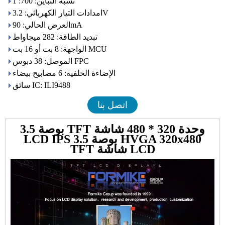
نسبة التباين: 700: 1
امدادات التيار الكهربائي: 3.2V
العرض الحالي: 90mA
تبديد الطاقة: 282 ميجاواط
الواجهة: 8 بت أو 16 بت MCU
الموصل: 38 دبوس FPC
الإضاءة الخلفية: 6 مصابيح بيضاء
سائق IC: ILI9488
اتصل بنا
3.5 بوصة TFT وحدة 320 * 480 شاشة
LCD IPS 3.5 بوصة HVGA 320x480
TFT شاشة LCD