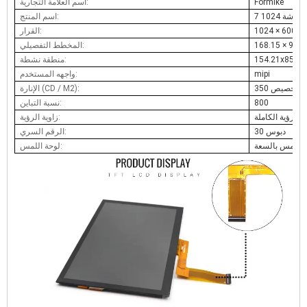
Formike
اسم العلامة التجارية:
اسم المنتج:
6 بكسل
القرار:
المخطط التفصيلي:
154.21x85.9
منطقة نشطة:
mipi
واجهه المستخدم:
350 وتخصيص
الإنارة (CD / M2):
800
نسبة التباين:
ه الرؤية الكاملة
زاوية الرؤية:
30 دبوس
الرقم السري:
باللمس بالسعة
لوحة اللمس: