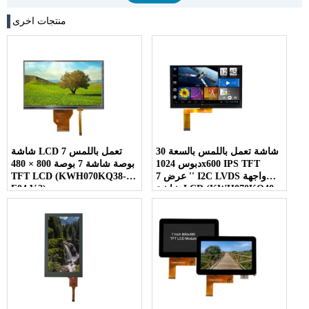
منتجات اخرى
شاشة تعمل باللمس بالسعة 30
شاشة LCD تعمل باللمس 7
دبوس 1024x600 IPS TFT
بوصة شاشة 7 بوصة 800 × 480
عرض 7 '' I2C LVDS واجهة
TFT LCD (KWH070KQ38-
شاشة LCD (KWH070KQ40-
F04 V.2)
C09)