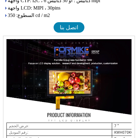
واجهة CTP: I2C ، 6 دبابيس ؛ أو 30 دبابيس mipi
واجهة LCD: MIPI ، 30pins
السطوع: 350 cd / m2
اتصل بنا
7 ''
عرض الحجم:
KWH070KQ40
رقم الموديل: