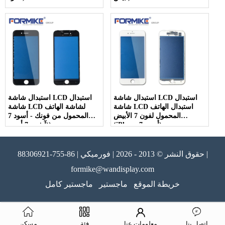
استبدال شاشة LCD استبدال
استبدال شاشة LCD استبدال
شاشة LCD استبدال الهاتف
شاشة LCD لشاشة الهاتف
المحمول لفون 7 الأبيض
المحمول من فونك - أسود 7
(iPhone 7 أبيض)
(آيفون 7 أسود)
حقوق النشر © 2013 - 2026 | فورميكي | 86-755-88306921 |
formike@wandisplay.com
خريطة الموقع
ماجستير
ماجستير كامل
اتصل بنا
معلومات عنا
فئة
مسكن