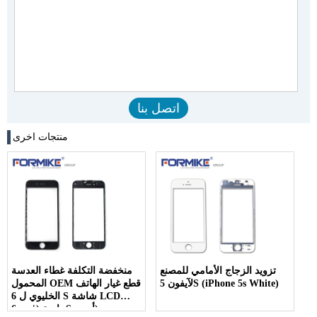
منتجات اخرى
تزويد الزجاج الأمامي للمصنع
منخفضة التكلفة غطاء العدسة
لآيفون 5S (iPhone 5s White)
المحمول OEM قطع غيار الهاتف
الخليوي ل 6 S شاشة LCD
حامية (فون 6S أسود)