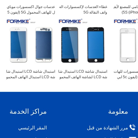
مامي للمصنع لآيف
غطاء العدسات لإكسسوارات اله
عدسات جوال اكسسورات موباي
واتف النقالة 5G
ل للهاتف المحمول 5G (ايفون 5
g ابيض)
سسورات للهات
استبدال شاشة LCD استبدال شا
استبدال شاشة LCD استبدال شا
ف المحمول 5C (ايفون 5c ابي
شة LCD لشاشة الهاتف المحمو
شة LCD استبدال الهاتف المحمو
ل من فونك - أسود 7 (آيفون 7 أس
ل لفون 7 الأبيض (iPhone 7 أبي
ود)
ض)
معلومة
مراكز الخدمة
مرر الشهادة من قبل
المقر الرئيسي