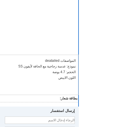
المواصفات deatailed
نموذج: عدسة زجاجية مع الحافة لآيفون 5S
الحجم: 4.7 بوصة
اللون الابيض
بطاقة شعار:
إرسال استفسار