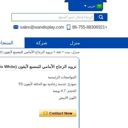
عربى
sales@wandisplay.com
+86-755-88306921
منزل
شركة
المنتجا
منزل، بيت
>
فئة
>
تزويد الزجاج الأمامي للمصنع لآيفون 5S (iPhone 5s White)
تزويد الزجاج الأمامي للمصنع لآيفون 5S (iPhone 5s White)
المواصفات الرئيسية
نموذج: عدسة زجاجية مع الحافة لآيفون 5S
الحجم: 4.7 بوصة
اللون الابيض