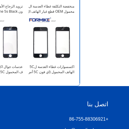
منخفضة التكلفة غطاء العدسة ال
تزويد الزجاج الأ
محمول OEM قطع غيار الهاتف ال
ون 5S (iPhone 5s Black)
خليوي ل 6 S شاشة LCD حامية
(فون 6S أسود)
اكسسوارات غطاء العدسة ل5C
عدسات جوال اك
الهاتف المحمول (اي فون 5C أس
ود)
ض)
اتصل بنا
+86-755-88306921